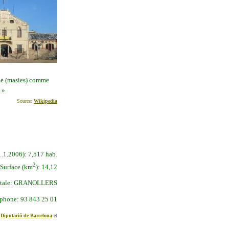
ne (masies) comme
 »
Source:
Wikipedia
1.1.2006):
7,517 hab.
2
Surface
(km
):
14,12
tale:
GRANOLLERS
éphone:
93 843 25 01
:
Diputació de Barcelona
et